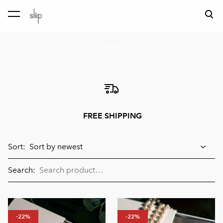
was added to the cart.
View cart
Shop
FREE SHIPPING
Sort:
Search:
-22%
-22%