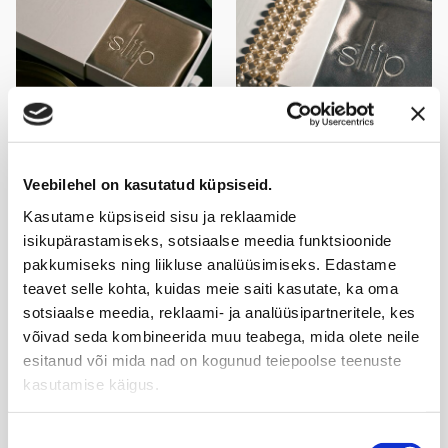
Pillowcase "Kevadkuma"
Pillowcase "Tormituul"
Veebilehel on kasutatud küpsiseid.
€58.00
€45.00
€58.00
€45.00
Kasutame küpsiseid sisu ja reklaamide
isikupärastamiseks, sotsiaalse meedia funktsioonide
pakkumiseks ning liikluse analüüsimiseks. Edastame
-22%
teavet selle kohta, kuidas meie saiti kasutate, ka oma
sotsiaalse meedia, reklaami- ja analüüsipartneritele, kes
võivad seda kombineerida muu teabega, mida olete neile
esitanud või mida nad on kogunud teiepoolse teenuste
kasutamise käigus.
Nõusoleku