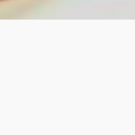
Sinu juuste
ja naha heaks!
"The beginning of a good night Sliip"