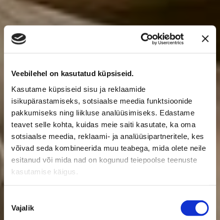
Veebilehel on kasutatud küpsiseid.
Kasutame küpsiseid sisu ja reklaamide
isikupärastamiseks, sotsiaalse meedia funktsioonide
pakkumiseks ning liikluse analüüsimiseks. Edastame
teavet selle kohta, kuidas meie saiti kasutate, ka oma
sotsiaalse meedia, reklaami- ja analüüsipartneritele, kes
võivad seda kombineerida muu teabega, mida olete neile
esitanud või mida nad on kogunud teiepoolse teenuste
kasutamise käigus.
Nõusoleku
Soovid enda juukseid ja nahka hellitada? Parimad siidist
padjapüürid - Sliip
Vajalik
valik