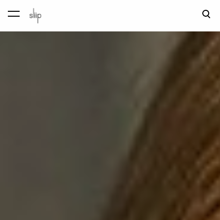
lisati ostukorvi.
Vaata ostukorvi