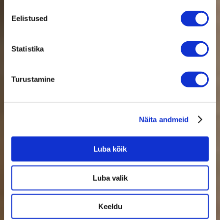
Mulberry siidist padjapüürid
Eelistused
Reguleerivad temperatuuri
On kemikaalivabad, sobivad ka lastele
Statistika
Ennetavad aknet ja kortsude teket
Külasta meie e-poodi →
Turustamine
TASUTA TARNE
Näita andmeid
Luba kõik
Luba valik
Keeldu